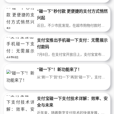
“碰一下”秒付款 更便捷的支付方式悄然
兴起
近日，不少市民发现，在超市购物付款时，可以用手机通过超市收银台安装的“小蓝环”设备进行支付，每次购买都会获得折扣。这是支付宝全新的触摸支付方式。记者发现，外出就餐、购物时，无需询问商家“你扫我还是我扫你？”或打开支付宝APP找到支付码并“点击”支付。据支付宝商户客服介绍，目前“碰一碰”的支付方式不仅受到
支付宝推出手机碰一下支付：无需展示
付款码
7月8日，在支付宝开放日上，支付宝宣布升级条码支付体验，推出“支付宝碰一下”，用户无需展示付款码，解锁手机碰一下商家收款设备，最快一步完成支付。碰一碰支付有很多优势支付宝“碰一下”最快3步合1支付更直接相比已有的支付宝“扫一下”，“碰一下”更加简单直接。原本用户需要进入支付宝App后点付款码，步骤分3步，
“碰一下”！新功能来了！
从“刷一下”到“扫一下”再到“碰一下”，支付步入无需切屏、一碰即付时代。7月8日，在支付宝开放日上，支付宝宣布升级条码支付体验，推出“支付宝碰一下”，用户无需展示付款码，解锁手机碰一下商家收款设备，最快一步完成支付。支付宝“碰一下”的商家设备分为手持和台式两种造型，可用于不同店铺类型的使用需求；设备无
支付宝碰一下支付技术详解：效率、安
全与未来
近年来，随着数字支付技术的快速发展，支付方式也不断迭代更新。支付宝在2024年7月8日推出的“碰一下支付”，以其便捷、高效的支付体验迅速引起了广泛关注。本文将深入探讨该支付方式的技术原理、应用场景及未来前景，通过翔实的数据和案例分析，揭示这一新兴支付方式的独特优势。一、碰一下支付的工作机制及技术原理1.1 NF