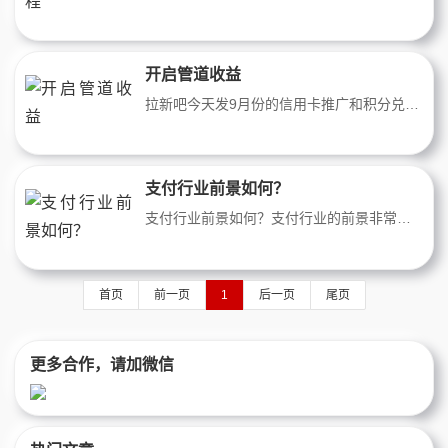
开启管道收益
拉新吧今天发9月份的信用卡推广和积分兑换的团队奖通讯+支付=双管道+双激活收入！话费长期分润35%，开卡40元/张！推荐奖3000/人，团队激活9.5/张！空白市场，欢迎加入！
支付行业前景如何？
支付行业前景如何？支付行业的前景非常广阔，随着科技的不断发展和人们生活方式的改变，支付行业也在不断地创新和发展。移动支付、数字货币、区块链技术等都是当前支付行业的热点。随着电子商务、智能手机普及率的提高，人们越来越倾向于使用电子支付，而非传统的现金支付。同时，跨境支付、无人店铺支付、社交支付等新业态
首页
前一页
1
后一页
尾页
更多合作，请加微信