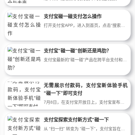
支付宝碰一碰支付怎么操作
打开支付宝APP，进入到首页，点击“搜索框”。进入到搜索框页面，在搜索框中输入“碰一碰”，进行搜索。进入到搜索结果页面，点击“进入碰一碰支付”。进入到碰一碰支付页面，将手机靠近支付设备进行支付。
支付宝“碰一碰”创新还是鸡肋？
支付宝最新的“碰一碰”产品在跨平台支付和提升用户体验方面做出了不小的创新，通过将NFC支付信息转化为二维码的方式，支付宝巧妙地规避了iOS与Android系统间的壁垒，统一了两大平台的近场支付方式。这一改变不仅提升了支付效率，降低了商户的费用，还为未来移动支付的发展打开了新的思路。各位小伙伴，大家好！近期支付宝的
无需展示付款码，支付宝新体验手机
“碰一下”即可支付
7月8日，在支付宝开放日上，支付宝宣布升级条码支付体验，推出“支付宝碰一下”，用户无需展示付款码，解锁手机碰一下商家收款设备，最快一步完成支付。碰一碰支付有很多优势支付宝“碰一下”最快3步合1支付更直接相比已有的支付宝“扫一下”，“碰一下”更加简单直接。原本用户需要进入支付宝App后点付款码，步骤分3步，
支付宝探索支付新方式“碰一下
从 “扫一扫” 转变为 “碰一下”，支付宝旨在通过 “碰” 开拓新赛道。然而，若他人拿着我的手机 “碰一碰”，是否能够完成付钱呢？自 2010 年起，支付宝便开启了在 NFC 领域的技术研发。2024 年 7 月 8 日，正式推出 “碰一下” 支付。该支付方式允许用户在手机解锁状态下，只需简单 “碰一下” 商家的收款设备就能完成支