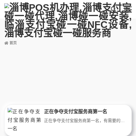
首页
正在争夺支付宝服务商第一名
正在争夺支付宝服务商第一名，有需要的老板私聊我联系支付宝NFC碰一下，顾客享立减！商家得赏金！每月最高6000元！极速2秒内支付，减少顾客排队！不用问扫微信？还是扫支付宝？