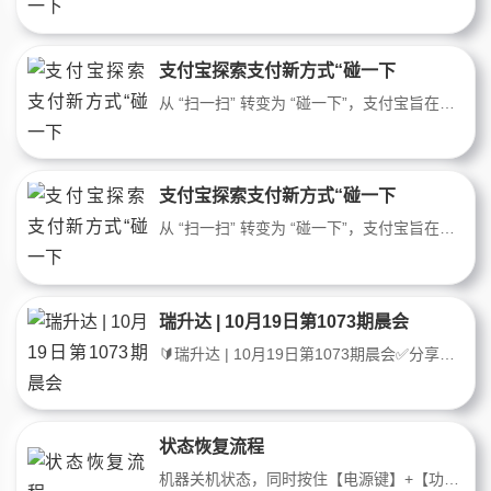
支付宝探索支付新方式“碰一下
从 “扫一扫” 转变为 “碰一下”，支付宝旨在通过 “碰” 开拓新赛道。然而，若他人拿着我的手机 “碰一碰”，是否能够完成付钱呢？自 2010 年起，支付宝便开启了在 NFC 领域的技术研发。2024 年 7 月 8 日，正式推出 “碰一下” 支付。该支付方式允许用户在手机解锁状态下，只需简单 “碰一下” 商家的收款设备就能完成支
支付宝探索支付新方式“碰一下
从 “扫一扫” 转变为 “碰一下”，支付宝旨在通过 “碰” 开拓新赛道。然而，若他人拿着我的手机 “碰一碰”，是否能够完成付钱呢？自 2010 年起，支付宝便开启了在 NFC 领域的技术研发。2024 年 7 月 8 日，正式推出 “碰一下” 支付。该支付方式允许用户在手机解锁状态下，只需简单 “碰一下” 商家的收款设备就能完成支
瑞升达 | 10月19日第1073期晨会
🔰瑞升达 | 10月19日第1073期晨会✅分享嘉宾：胜奎老师📗分享主题：《 打通礼品拓客底层逻辑 》最近在市场上用的比较好的方法就是礼品拓客。但还有很多伙伴没有理解内核，也有很多伙伴还因为一些关系没有用起来这些方法！通过明天的晨会打通礼品拓客方法的底层逻辑。为什么要用这个方法？为什么这个方法能让一个新人
状态恢复流程
机器关机状态，同时按住【电源键】+【功能键】，同时按住不放，进入管理菜单—-6.版本信息—》取消键—》取消键，显示SN、ICCID、IMEI页面拍照以及机器使用地的详细地址，帮您反馈重置流量卡试下